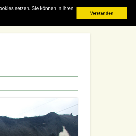
okies setzen. Sie können in Ihren
Verstanden
um
halt
ringen